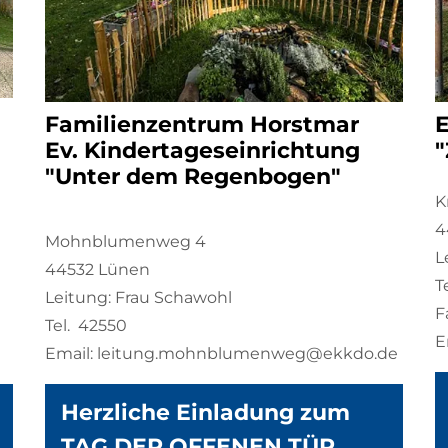
Familienzentrum Horstmar
E
Ev. Kindertageseinrichtung
"
"Unter dem Regenbogen"
K
4
Mohnblumenweg 4
L
44532 Lünen
T
Leitung: Frau Schawohl
F
Tel. 42550
E
Email: leitung.mohnblumenweg@ekkdo.de
Herzliche Einladung zum
TAG DER OFFENEN TÜR