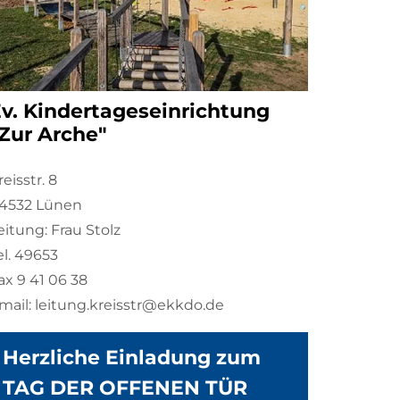
v. Kindertageseinrichtung
Zur Arche"
reisstr. 8
4532 Lünen
eitung: Frau Stolz
el. 49653
ax 9 41 06 38
mail: leitung.kreisstr@ekkdo.de
Herzliche Einladung zum
TAG DER OFFENEN TÜR