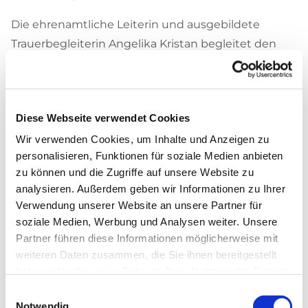
Die ehrenamtliche Leiterin und ausgebildete
Trauerbegleiterin Angelika Kristan begleitet den
Nachmittag mit weiteren ehrenamtliche
Mitarbeiterinnen.
Trauernde Menschen tauschen sich über ihre
Diese Webseite verwendet Cookies
Lebenssituation aus, erfahren Wertschätzung,
Wir verwenden Cookies, um Inhalte und Anzeigen zu
Verständnis, Zuwendung und Anteilnahme. Es
personalisieren, Funktionen für soziale Medien anbieten
darf geweint, erzählt, geschwiegen und zugehört
zu können und die Zugriffe auf unsere Website zu
werden.
analysieren. Außerdem geben wir Informationen zu Ihrer
Verwendung unserer Website an unsere Partner für
Wir freuen uns, wenn sich unser kleines Team um
soziale Medien, Werbung und Analysen weiter. Unsere
weitere Ehrenamtliche, die sich dieser wichtigen
Partner führen diese Informationen möglicherweise mit
weiteren Daten zusammen, die Sie ihnen bereitgestellt
Aufgabe widmen möchten, vergrößert.
haben oder die sie im Rahmen Ihrer Nutzung der Dienste
Unser Faltblatt finden Sie
gesammelt haben.
hier.
Einwilligungsauswahl
Notwendig